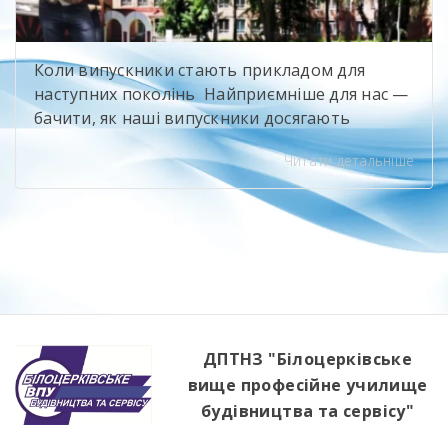
Коли випускники стають прикладом для
наступних поколінь Найприємніше для нас —
бачити, як наші випускники досягають
професійних висот і при цьому не забувають
Читати детальніше
про свій навчальний заклад. Олександр
Іванюк — випускник будівельного напряму,
яким ми щиро пишаємося. Сьогодні він
представляє компанію Sika, бере участь у
професійному саміті «Ліга майстрів» та є
одним із найсильніших майстрів-плиточників
[…]
ДПТНЗ "Білоцерківське
вище професійне училище
будівництва та сервісу"