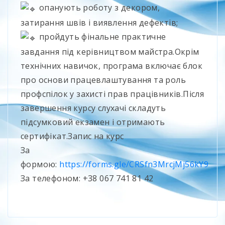
опанують роботу з декором,
затирання швів і виявлення дефектів;
пройдуть фінальне практичне
завдання під керівництвом майстра.Окрім
технічних навичок, програма включає блок
про основи працевлаштування та роль
профспілок у захисті прав працівників.Після
завершення курсу слухачі складуть
підсумковий екзамен і отримають
сертифікат.Запис на курс
За
формою:
https://forms.gle/CRSfn3MrcjMj56kY9
За телефоном: +38 067 741 81 42