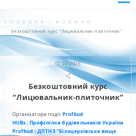
ГОЛОВНА
НОВИНИ
Безкоштовний курс “Лицювальник-плиточник”
02.02.2026
Безкоштовний курс
“Лицювальник-плиточник”
Організатори події:
Profbud
HUBs
,
Профспілка будівельників України
Profbud
і
ДПТНЗ “Білоцерківське вище