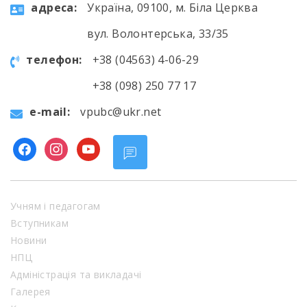
aдресa:
Україна, 09100, м. Біла Церква
вул. Волонтерська, 33/35
телефон:
+38 (04563) 4-06-29
+38 (098) 250 77 17
e-mail:
vpubc@ukr.net
facebook
instagram
youtube
Учням і педагогам
Вступникам
Новини
НПЦ
Адміністрація та викладачі
Галерея