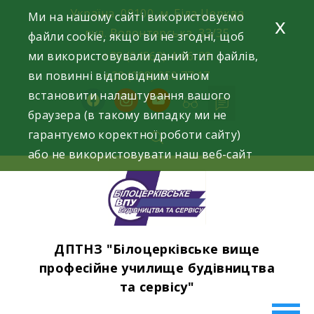
Skip
Україна, 09100, м. Біла Церква
Ми на нашому сайті використовуємо
x
to
вул. Волонтерська, 33/35
файли cookie, якщо ви не згодні, щоб
content
ми використовували даний тип файлів,
+38 (04563) 4-06-29
ви повинні відповідним чином
+38 (098) 250 77 17
встановити налаштування вашого
facebook
instagram
youtube
браузера (в такому випадку ми не
гарантуємо коректної роботи сайту)
або не використовувати наш веб-сайт
ДПТНЗ "Білоцерківське вище
професійне училище будівництва
та сервісу"