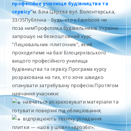
професійне училище будівництва та
сервісу”
м. Біла Церква вул. Волонтерська,
33/35Публічна · Будь-хто у Facebook чи
поза нимПрофспілка будівельників України
запрошує на безкоштовний курс
“Лицювальник-плиточник”, який
проходитиме на базі Білоцерківського
вищого професійного училища
будівництва та сервісу.Програма курсу
розрахована на тих, хто хоче швидко
опанувати затребувану професію.Протягом
навчання учасники:
навчаться розраховувати матеріали та
готувати поверхні під облицювання;
відпрацюють техніку укладання
плитки — «шов у шов» і «врозбіг»;