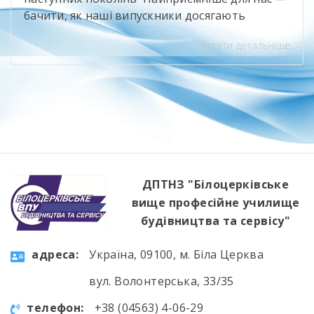
бачити, як наші випускники досягають
професійних висот і при цьому не забувають
Читати детальніше
про свій навчальний заклад. Олександр
Іванюк — випускник будівельного напряму,
яким ми щиро пишаємося. Сьогодні він
представляє компанію Sika, бере участь у
професійному саміті «Ліга майстрів» та є
одним із найсильніших майстрів-плиточників
[…]
ДПТНЗ "Білоцерківське
вище професійне училище
будівництва та сервісу"
aдресa:
Україна, 09100, м. Біла Церква
вул. Волонтерська, 33/35
телефон:
+38 (04563) 4-06-29