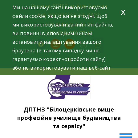
Skip
Україна, 09100, м. Біла Церква
Ми на нашому сайті використовуємо
x
to
вул. Волонтерська, 33/35
файли cookie, якщо ви не згодні, щоб
content
ми використовували даний тип файлів,
+38 (04563) 4-06-29
ви повинні відповідним чином
+38 (098) 250 77 17
встановити налаштування вашого
facebook
instagram
youtube
браузера (в такому випадку ми не
гарантуємо коректної роботи сайту)
або не використовувати наш веб-сайт
ДПТНЗ "Білоцерківське вище
професійне училище будівництва
та сервісу"