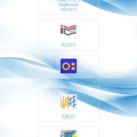
Київській
області
УЦОЯО
МОН
ЄДЕБО