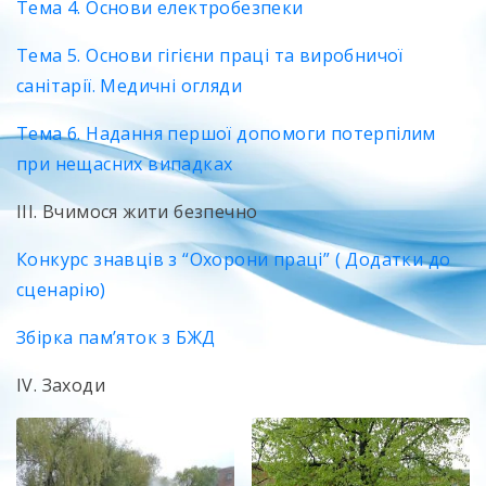
Тема 4. Основи електробезпеки
Тема 5. Основи гігієни праці та виробничої
санітарії. Медичні огляди
Тема 6. Надання першої допомоги потерпілим
при нещасних випадках
ІІІ. Вчимося жити безпечно
Конкурс знавців з “Охорони праці”
( Додатки до
сценарію)
Збірка пам’яток з БЖД
ІV. Заходи