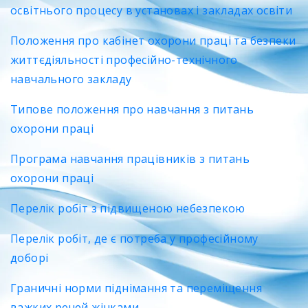
освітнього процесу в установах і закладах освіти
Положення про кабінет охорони праці та безпеки
життєдіяльності професійно-технічного
навчального закладу
Типове положення про навчання з питань
охорони праці
Програма навчання працівників з питань
охорони праці
Перелік робіт з підвищеною небезпекою
Перелік робіт, де є потреба у професійному
доборі
Граничні норми піднімання та переміщення
важких речей жінками