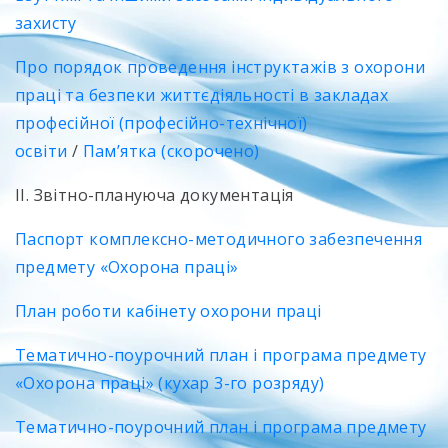
захисту
Про порядок проведення інструктажів з охорони
праці та безпеки життєдіяльності в закладах
професійної (професійно-технічної)
освіти
/
Пам’ятка (скорочено)
ІІ. Звітно-плануюча документація
Паспорт комплексно-методичного забезпечення
предмету «Охорона праці»
План роботи кабінету охорони праці
Тематично-поурочний план і програма предмету
«Охорона праці» (кухар 3-го розряду)
Тематично-поурочний план і програма предмету