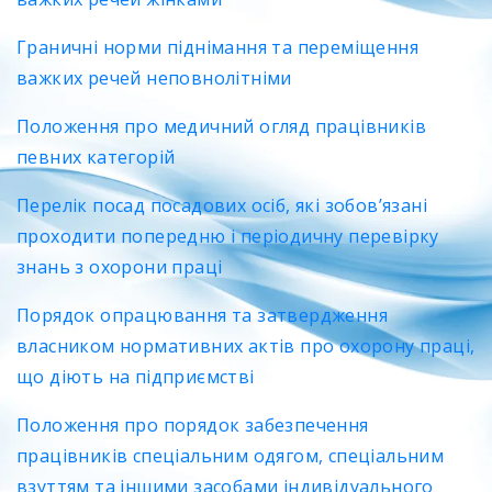
Граничні норми піднімання та переміщення
важких речей неповнолітніми
Положення про медичний огляд працівників
певних категорій
Перелік посад посадових осіб, які зобов’язані
проходити попередню і періодичну перевірку
знань з охорони праці
Порядок опрацювання та затвердження
власником нормативних актів про охорону праці,
що діють на підприємстві
Положення про порядок забезпечення
працівників спеціальним одягом, спеціальним
взуттям та іншими засобами індивідуального