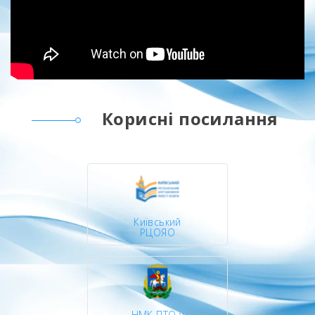
Корисні посилання
Київський
РЦОЯО
НМК ПТО у