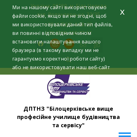
Skip
Україна, 09100, м. Біла Церква
Ми на нашому сайті використовуємо
x
to
вул. Волонтерська, 33/35
файли cookie, якщо ви не згодні, щоб
content
ми використовували даний тип файлів,
+38 (04563) 4-06-29
ви повинні відповідним чином
+38 (098) 250 77 17
встановити налаштування вашого
facebook
instagram
youtube
браузера (в такому випадку ми не
гарантуємо коректної роботи сайту)
або не використовувати наш веб-сайт
ДПТНЗ "Білоцерківське вище
професійне училище будівництва
та сервісу"