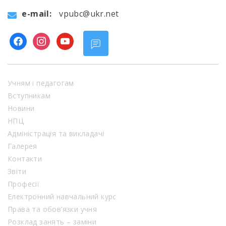
e-mail:
vpubc@ukr.net
facebook
instagram
youtube
Учням і педагогам
Вступникам
Новини
НПЦ
Адміністрація та викладачі
Галерея
Контакти
Звіти
Професії
Електронний навчальний курс
Права та обов’язки учня
Розклад занять – заміни