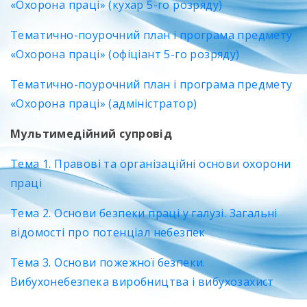
«Охорона праці» (кухар 5-го розряду)
Тематично-поурочний план і програма предмету
«Охорона праці» (офіціант 5-го розряду)
Тематично-поурочний план і програма предмету
«Охорона праці» (адміністратор)
Мультимедійний супровід
Тема 1. Правові та організаційні основи охорони
праці
Тема 2. Основи безпеки праці у галузі. Загальні
відомості про потенціал небезпек
Тема 3. Основи пожежної безпеки.
Вибухонебезпека виробництва і вибухозахист