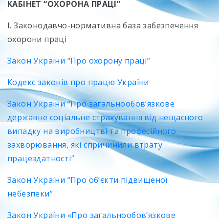
КАБІНЕТ “ОХОРОНА ПРАЦІ”
І. Законодавчо-нормативна база забезпечення
охорони праці
Закон України “Про охорону праці”
Кодекс законів про працю України
Закон України “Про загальнообов’язкове
державне соціальне страхування від нещасного
випадку на виробництві та професійного
захворювання, які спричинили втрату
працездатності”
Закон України “Про об’єкти підвищеної
небезпеки”
Закон України «Про загальнообов’язкове