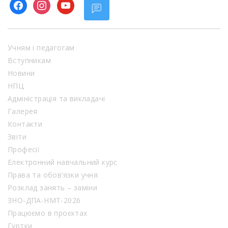
facebook
instagram
youtube
Учням і педагогам
Вступникам
Новини
НПЦ
Адміністрація та викладачі
Галерея
Контакти
Звіти
Професії
Електронний навчальний курс
Права та обов’язки учня
Розклад занять – заміни
ЗНО-ДПА-НМТ-2026
Працюємо в проєктах
Гуртки