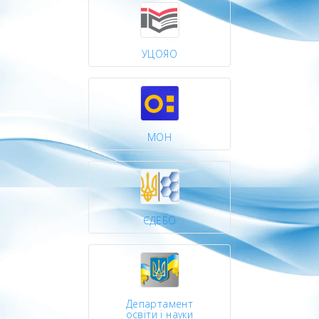
УЦОЯО
МОН
ЄДЕБО
Департамент
освіти і науки