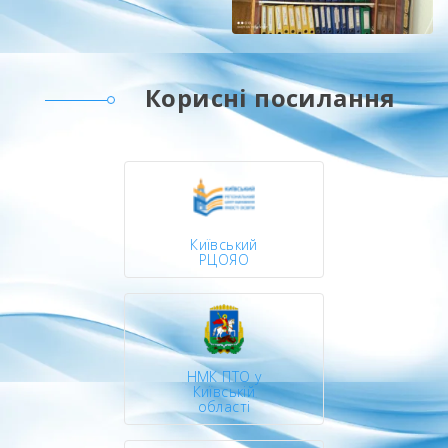
Корисні посилання
Київський
РЦОЯО
НМК ПТО у
Київській
області