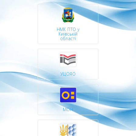
НМК ПТО у
Київській
області
УЦОЯО
МОН