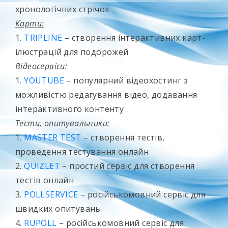
хронологічних стрічок
Карти:
1.
TRIPLINE
– створення інтерактивних карт-
ілюстрацій для подорожей
Відеосервіси:
1.
YOUTUBE
– популярний відеохостинг з
можливістю редагування відео, додавання
інтерактивного контенту
Тести, опитувальники:
1.
MASTER TEST
– створення тестів,
проведення тестування онлайн
2.
QUIZLET
– простий сервіс для створення
тестів онлайн
3.
POLLSERVICE
– російськомовний сервіс для
швидких опитувань
4.
RUPOLL
– російськомовний сервіс для