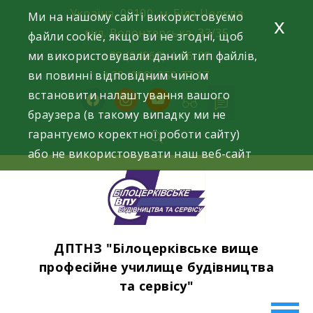
Skip
Україна, 09100, м. Біла Церква
Ми на нашому сайті використовуємо
x
to
вул. Волонтерська, 33/35
файли cookie, якщо ви не згодні, щоб
content
ми використовували даний тип файлів,
+38 (04563) 4-06-29
ви повинні відповідним чином
+38 (098) 250 77 17
встановити налаштування вашого
facebook
instagram
youtube
браузера (в такому випадку ми не
гарантуємо коректної роботи сайту)
або не використовувати наш веб-сайт
ДПТНЗ "Білоцерківське вище
професійне училище будівництва
та сервісу"