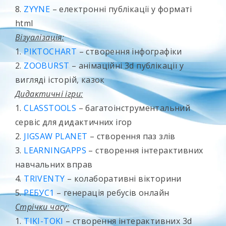
8.
ZYYNE
– електронні публікації у форматі
html
Візуалізація:
1.
PIKTOCHART
– створення інфографіки
2.
ZOOBURST
– анімаційні 3d публікації у
вигляді історій, казок
Дидактичні ігри:
1.
CLASSTOOLS
– багатоінструментальний
сервіс для дидактичних ігор
2.
JIGSAW PLANET
– створення паз злів
3.
LEARNINGAPPS
– створення інтерактивних
навчальних вправ
4.
TRIVENTY
– колаборативні вікторини
5.
РЕБУС1
– генерація ребусів онлайн
Стрічки часу:
1.
TIKI-TOKI
– створення інтерактивних 3d