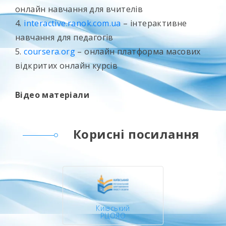
онлайн навчання для вчителів
4.
interactive.ranok.com.ua
– інтерактивне
навчання для педагогів
5.
coursera.org
– онлайн платформа масових
відкритих онлайн курсів
Відео матеріали
Корисні посилання
Київський
РЦОЯО