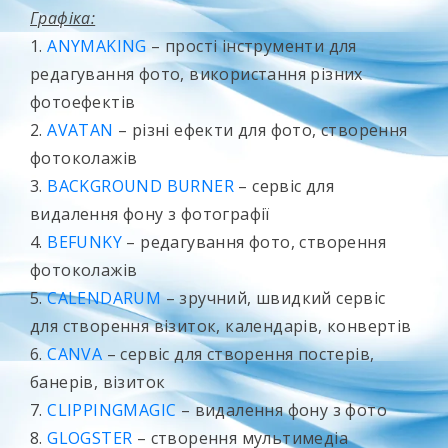
Графіка:
1.
ANYMAKING
– прості інструменти для
редагування фото, використання різних
фотоефектів
2.
AVATAN
– різні ефекти для фото, створення
фотоколажів
3.
BACKGROUND BURNER
– сервіс для
видалення фону з фотографії
4.
BEFUNKY
– редагування фото, створення
фотоколажів
5.
CALENDARUM
– зручний, швидкий сервіс
для створення візиток, календарів, конвертів
6.
CANVA
– сервіс для створення постерів,
банерів, візиток
7.
CLIPPINGMAGIC
– видалення фону з фото
8.
GLOGSTER
– створення мультимедіа