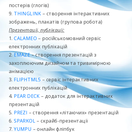
постерів (глогів)
9.
THINGLINK
– створення інтерактивних
зображень, плакатів (групова робота)
Презентації, публікації:
1.
CALAMEO
– російськомовний сервіс
електронних публікацій
2.
EMAZE
– створення презентацій з
захоплюючим дизайном та тривимірною
анімацією
3.
FLIPHTML5
– сервіс інтерактивних
електронних публікацій
4.
PEAR DECK
– додаток для інтерактивних
презентацій
5.
PREZI
– створення «літаючих» презентацій
6.
SPARKOL
– скрайб-презентації
7.
YUMPU
– онлайн фліпбук