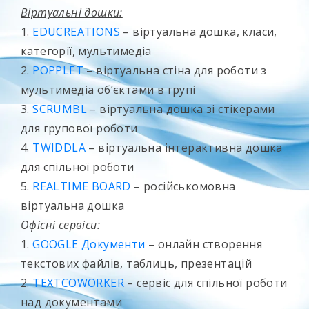
Віртуальні дошки:
1.
EDUCREATIONS
– віртуальна дошка, класи,
категорії, мультимедіа
2.
POPPLET
– віртуальна стіна для роботи з
мультимедіа об’єктами в групі
3.
SCRUMBL
– віртуальна дошка зі стікерами
для групової роботи
4.
TWIDDLA
– віртуальна інтерактивна дошка
для спільної роботи
5.
REALTIME BOARD
– російськомовна
віртуальна дошка
Офісні сервіси:
1.
GOOGLE Документи
– онлайн створення
текстових файлів, таблиць, презентацій
2.
TEXTCOWORKER
– сервіс для спільної роботи
над документами