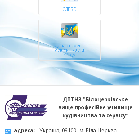
ЄДЕБО
Департамент
освіти і науки
КОДА
ДПТНЗ "Білоцерківське
вище професійне училище
будівництва та сервісу"
aдресa:
Україна, 09100, м. Біла Церква