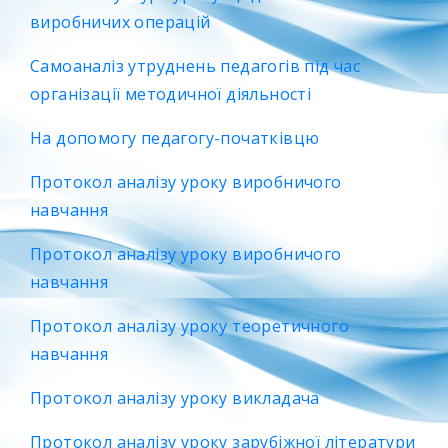
виробничих операцій
Самоаналіз утруднень педагогів під час
організації методичної діяльності
На допомогу педагогу-початківцю
Протокол аналізу уроку виробничого
навчання
Протокол аналізу уроку виробничого
навчання
Протокол аналізу уроку теоретичного
навчання
Протокол аналізу уроку викладача
Протокол аналізу уроку зарубіжної літератури