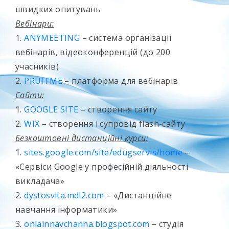
швидких опитувань
Вебінари:
1.
ANYMEETING
– система організації
вебінарів, відеоконференцій (до 200
учасників)
2.
PRUFFME
– платформа для вебінарів
Сайти:
1.
GOOGLE SITE
– створення сайту
2.
WIX
– створення і супровід flash-сайту
Безкоштовні дистанційні курси:
1.
sites.google.com/site/edugservis/home
–
«Сервіси Google у професійній діяльності
викладача»
2.
dystosvita.mdl2.com
– «Дистанційне
навчання інформатики»
3.
onlainnavchanna.blogspot.com
– студія