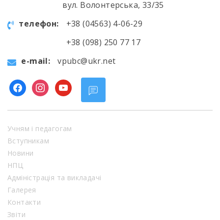
вул. Волонтерська, 33/35
телефон:
+38 (04563) 4-06-29
+38 (098) 250 77 17
e-mail:
vpubc@ukr.net
facebook
instagram
youtube
Учням і педагогам
Вступникам
Новини
НПЦ
Адміністрація та викладачі
Галерея
Контакти
Звіти