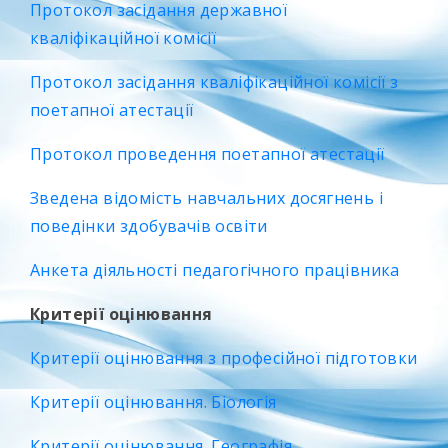
Протокол засідання державної
кваліфікаційної комісії
Протокол засідання кваліфікаційної комісії з
поетапної атестації
Протокол проведення поетапної атестації
Зведена відомість навчальних досягнень і
поведінки здобувачів освіти
Анкета діяльності педагогічного працівника
Критерії оцінювання
Критерії оцінювання з професійної підготовки
Критерії оцінювання. Біологія
Критерії оцінювання. Географія