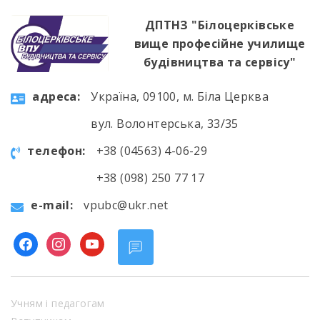
ДПТНЗ "Білоцерківське
вище професійне училище
будівництва та сервісу"
aдресa:
Україна, 09100, м. Біла Церква
вул. Волонтерська, 33/35
телефон:
+38 (04563) 4-06-29
+38 (098) 250 77 17
e-mail:
vpubc@ukr.net
facebook
instagram
youtube
Учням і педагогам