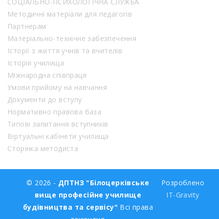
СОЦІАЛЬНО-ПСИХОЛОГІЧНА СЛУЖБА
Методичні матеріали для педагогів
Партнерам
Матеріально-технічне забезпечення
Історії з життя учнів та вчителів
Історія училища
Міжнародна співпраця
Умови прийому на навчання
Документи до вступу
Нормативно правова база
Типові запитання вступників
Віртуальні кабінети училища
Сторінка методиста
© 2026 -
ДПТНЗ "Білоцерківське
Розроблено
вище професійне училище
IT-Gravity
будівництва та сервісу"
Всі права