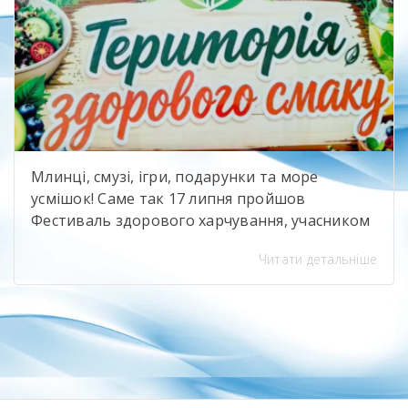
Млинці, смузі, ігри, подарунки та море
усмішок! Саме так 17 липня пройшов
Фестиваль здорового харчування, учасником
якого стали і ми — ДПТНЗ “Білоцерківське
Читати детальніше
вище професійне училище будівництва та
сервісу”. На нашій локації було гамірно,
смачно й весело! Черга біля майстер-класів
майже не зникала, а дехто навіть повертався
до нас ще раз. І це, мабуть, найкраща […]