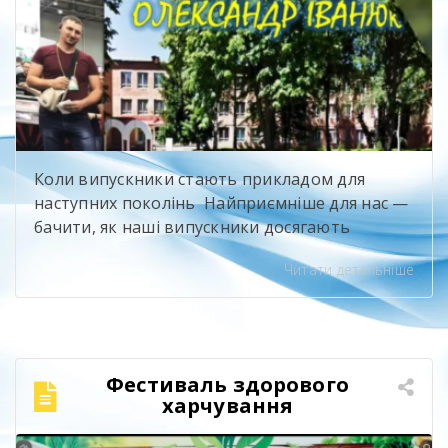
Коли випускники стають прикладом для
наступних поколінь Найприємніше для нас —
бачити, як наші випускники досягають
професійних висот і при цьому не забувають
Читати детальніше
про свій навчальний заклад. Олександр
Іванюк — випускник будівельного напряму,
яким ми щиро пишаємося. Сьогодні він
представляє компанію Sika, бере участь у
професійному саміті «Ліга майстрів» та є
Фестиваль здорового
одним із найсильніших майстрів-плиточників
харчування
[…]