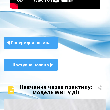
Навігація
Попередня новина
записів
Наступна новина
Навчання через практику:
модель WBT у дії