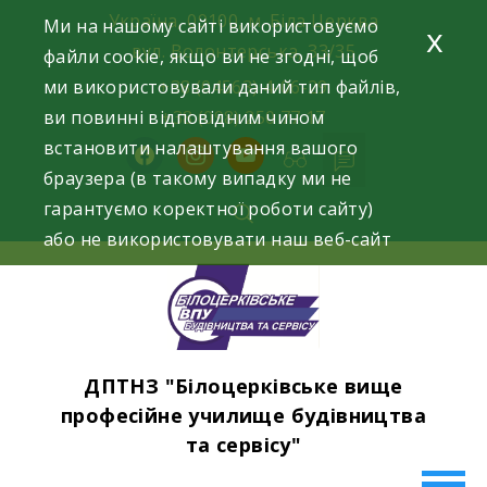
Skip
Україна, 09100, м. Біла Церква
Ми на нашому сайті використовуємо
x
to
вул. Волонтерська, 33/35
файли cookie, якщо ви не згодні, щоб
content
ми використовували даний тип файлів,
+38 (04563) 4-06-29
ви повинні відповідним чином
+38 (098) 250 77 17
встановити налаштування вашого
facebook
instagram
youtube
браузера (в такому випадку ми не
гарантуємо коректної роботи сайту)
або не використовувати наш веб-сайт
ДПТНЗ "Білоцерківське вище
професійне училище будівництва
та сервісу"