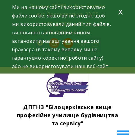
Skip
Україна, 09100, м. Біла Церква
Ми на нашому сайті використовуємо
x
to
вул. Волонтерська, 33/35
файли cookie, якщо ви не згодні, щоб
content
ми використовували даний тип файлів,
+38 (04563) 4-06-29
ви повинні відповідним чином
+38 (098) 250 77 17
встановити налаштування вашого
facebook
instagram
youtube
браузера (в такому випадку ми не
гарантуємо коректної роботи сайту)
або не використовувати наш веб-сайт
ДПТНЗ "Білоцерківське вище
професійне училище будівництва
та сервісу"