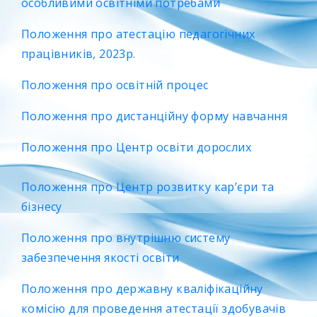
особливими освітніми потребами
Положення про атестацію педагогічних
працівників, 2023р.
Положення про освітній процес
Положення про дистанційну форму навчання
Положення про Центр освіти дорослих
Положення про Центр розвитку кар’єри та
бізнесу
Положення про внутрішню систему
забезпечення якості освіти
Положення про державну кваліфікаційну
комісію для проведення атестації здобувачів