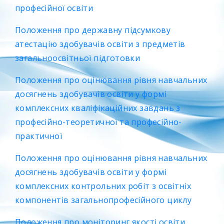
професійної освіти
Положення про державну підсумкову
атестацію здобувачів освіти з предметів
загальноосвітньої підготовки
Положення про оцінювання рівня навчальних
досягнень здобувачів освіти у формі
комплексних кваліфікаційних завдань з
професійно-теоретичної та професійно-
практичної
Положення про оцінювання рівня навчальних
досягнень здобувачів освіти у формі
комплексних контрольних робіт з освітніх
компонентів загальнопрофесійного циклу
Положення про моніторинг якості освіти