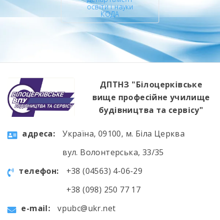
освіти і науки
КОДА
ДПТНЗ "Білоцерківське
вище професійне училище
будівництва та сервісу"
aдресa:
Україна, 09100, м. Біла Церква
вул. Волонтерська, 33/35
телефон:
+38 (04563) 4-06-29
+38 (098) 250 77 17
e-mail:
vpubc@ukr.net