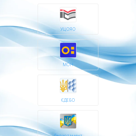
УЦОЯО
МОН
ЄДЕБО
Департамент