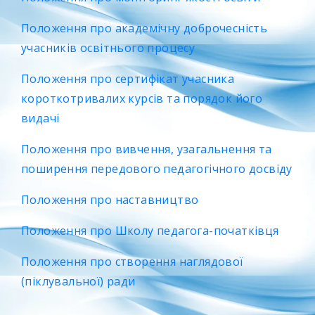
Положення про академічну доброчесність
учасників освітнього процесу
Положення про сертифікат учасника
короткотривалих курсів та порядок його
видачі
Положення про вивчення, узагальнення та
поширення передового педагогічного досвіду
Положення про наставництво
Положення про Школу педагога-початківця
Положення про створення наглядової
(піклувальної) ради