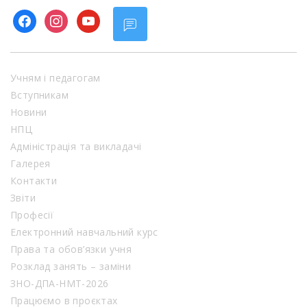
facebook
instagram
youtube
Учням і педагогам
Вступникам
Новини
НПЦ
Адміністрація та викладачі
Галерея
Контакти
Звіти
Професії
Електронний навчальний курс
Права та обов’язки учня
Розклад занять – заміни
ЗНО-ДПА-НМТ-2026
Працюємо в проєктах