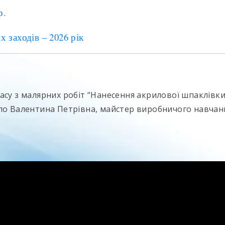
р.
 заходів – 2026 рік
асу з малярних робіт “Нанесення акрилової шпаклів
ло Валентина Петрівна, майстер виробничого навчан