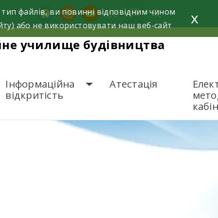
 тип файлів, ви повинні відповідним чином
facebook
instagram
youtube
x
йту) або не використовувати наш веб-сайт
йне училище будівництва
Інформаційна
Атестація
Елек
відкритість
мето
кабі