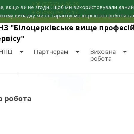
+38 (04563) 4-06-29
e, якщо ви не згодні, щоб ми використовували даний
+38 (098) 250 77 17
кому випадку ми не гарантуємо коректної роботи са
НЗ "Білоцерківське вище професі
ервісу"
НПЦ
Партнерам
Виховна
робота
НТАЦІЙНА РОБОТА
а робота