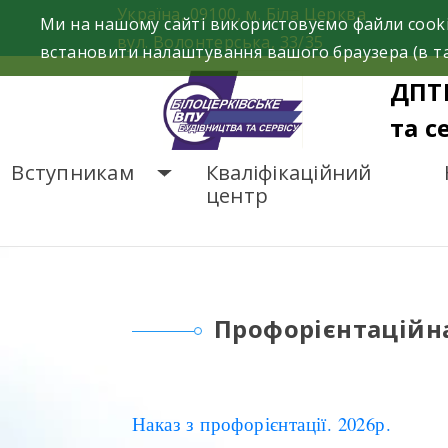
Skip
Україна, 09100, м. Біла Церква
Ми на нашому сайті використовуємо файли cooki
to
вул. Волонтерська, 33/35
встановити налаштування вашого браузера (в та
content
ДПТ
та с
Вступникам
Кваліфікаційний
центр
ГОЛОВНА
ПРОФОРІЄ
Профорієнтаційн
Наказ з профорієнтації. 2026р.