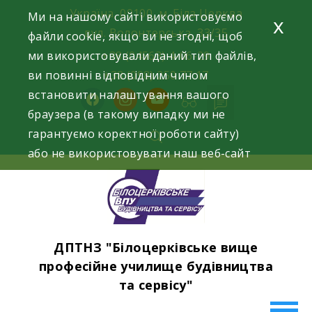
Skip
Україна, 09100, м. Біла Церква
Ми на нашому сайті використовуємо
x
to
вул. Волонтерська, 33/35
файли cookie, якщо ви не згодні, щоб
content
ми використовували даний тип файлів,
+38 (04563) 4-06-29
ви повинні відповідним чином
+38 (098) 250 77 17
встановити налаштування вашого
facebook
instagram
youtube
браузера (в такому випадку ми не
гарантуємо коректної роботи сайту)
або не використовувати наш веб-сайт
ДПТНЗ "Білоцерківське вище
професійне училище будівництва
та сервісу"