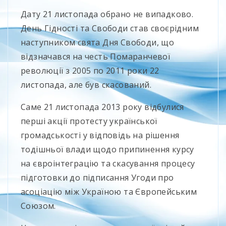
Дату 21 листопада обрано не випадково.
День Гідності та Свободи став своєрідним
наступником свята Дня Свободи, що
відзначався на честь Помаранчевої
революції з 2005 по 2011 роки 22
листопада, але був скасований.
Саме 21 листопада 2013 року відбулися
перші акції протесту української
громадськості у відповідь на рішення
тодішньої влади щодо припинення курсу
на євроінтеграцію та скасування процесу
підготовки до підписання Угоди про
асоціацію між Україною та Європейським
Союзом.