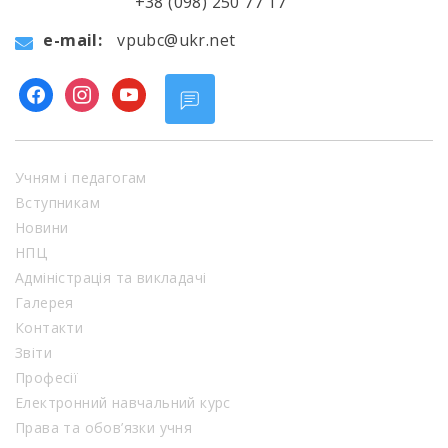
+38 (098) 250 77 17
e-mail:
vpubc@ukr.net
facebook
instagram
youtube
Учням і педагогам
Вступникам
Новини
НПЦ
Адміністрація та викладачі
Галерея
Контакти
Звіти
Професії
Електронний навчальний курс
Права та обов’язки учня