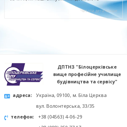
професійних висот і при цьому не забувають
Читати детальніше
про свій навчальний заклад. Олександр
Іванюк — випускник будівельного напряму,
яким ми щиро пишаємося. Сьогодні він
представляє компанію Sika, бере участь у
професійному саміті «Ліга майстрів» та є
одним із найсильніших майстрів-плиточників
[…]
ДПТНЗ "Білоцерківське
вище професійне училище
будівництва та сервісу"
aдресa:
Україна, 09100, м. Біла Церква
вул. Волонтерська, 33/35
телефон:
+38 (04563) 4-06-29