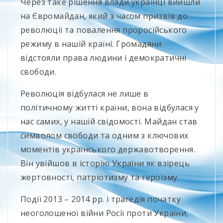
Через таке рішення влади українці вийшли
на Євромайдан, який з часом призвів до
революції та повалення проросійського
режиму в нашій країні. Громадяни
відстояли права людини і демократичні
свободи.
Революція відбулася не лише в
політичному житті країни, вона відбулася у
нас самих, у нашій свідомості. Майдан став
символом свободи та одним з ключових
моментів українського державотворення.
Він увійшов в історію України як взірець
жертовності, патріотизму та героїзму.
Події 2013 – 2014 рр. і трагедія початку
неоголошеної війни Росії проти України,