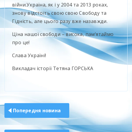
війни.Україна, як і у 2004 та 2013 роках,
знову відстоїть свою свою Свободу та
Гідність, але цього разу вже назавжди.
Ціна нашої свободи – висока, пам’ятаймо
про це!
Слава Україні!
Викладач історії Тетяна ГОРСЬКА
Навігація
Попередня новина
записів