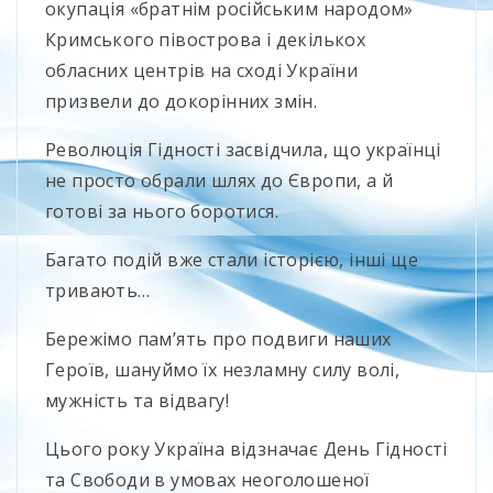
окупація «братнім російським народом»
Кримського півострова і декількох
обласних центрів на сході України
призвели до докорінних змін.
Революція Гідності засвідчила, що українці
не просто обрали шлях до Європи, а й
готові за нього боротися.
Багато подій вже стали історією, інші ще
тривають…
Бережімо пам’ять про подвиги наших
Героїв, шануймо їх незламну силу волі,
мужність та відвагу!
Цього року Україна відзначає День Гідності
та Свободи в умовах неоголошеної