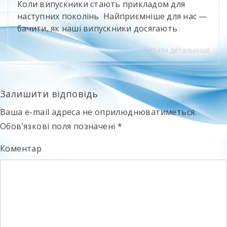
Коли випускники стають прикладом для
наступних поколінь Найприємніше для нас —
бачити, як наші випускники досягають
професійних висот і при цьому не забувають
Читати детальніше
про свій навчальний заклад. Олександр
Іванюк — випускник будівельного напряму,
яким ми щиро пишаємося. Сьогодні він
представляє компанію Sika, бере участь у
Залишити відповідь
професійному саміті «Ліга майстрів» та є
Ваша e-mail адреса не оприлюднюватиметься.
одним із найсильніших майстрів-плиточників
[…]
Обов’язкові поля позначені
*
Коментар