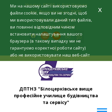
Skip
Україна, 09100, м. Біла Церква
Ми на нашому сайті використовуємо
x
to
вул. Волонтерська, 33/35
файли cookie, якщо ви не згодні, щоб
content
ми використовували даний тип файлів,
+38 (04563) 4-06-29
ви повинні відповідним чином
+38 (098) 250 77 17
встановити налаштування вашого
facebook
instagram
youtube
браузера (в такому випадку ми не
гарантуємо коректної роботи сайту)
або не використовувати наш веб-сайт
ДПТНЗ "Білоцерківське вище
професійне училище будівництва
та сервісу"