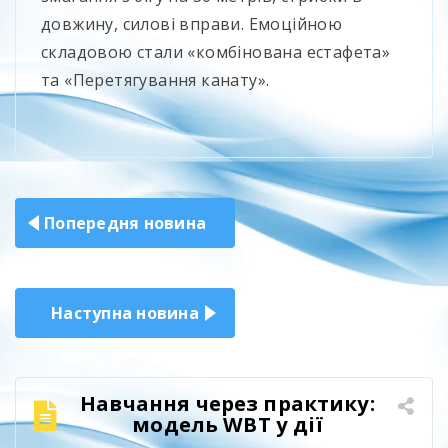
довжину, силові вправи. Емоційною
складовою стали «комбінована естафета»
та «Перетягування канату».
Навігація
Попередня новина
записів
Наступна новина
Навчання через практику:
модель WBT у дії