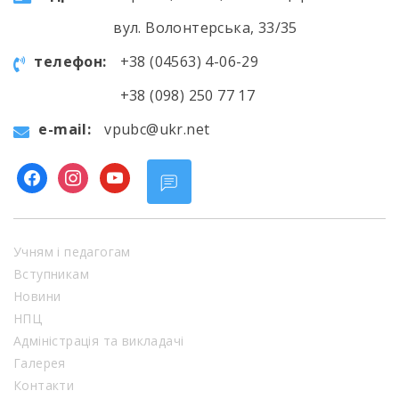
вул. Волонтерська, 33/35
телефон:
+38 (04563) 4-06-29
+38 (098) 250 77 17
e-mail:
vpubc@ukr.net
facebook
instagram
youtube
Учням і педагогам
Вступникам
Новини
НПЦ
Адміністрація та викладачі
Галерея
Контакти