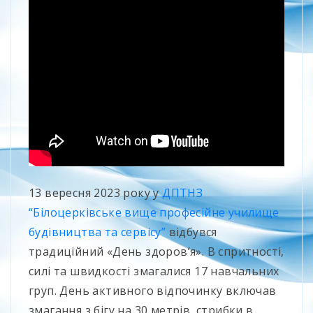
13 вересня 2023 року у
ДПТНЗ
“Білоцерківське вище професійне училище
будівництва та сервісу”
відбувся
традиційний «День здоровʼя». В спритності,
силі та швидкості змагалися 17 навчальних
груп. День активного відпочинку включав
змагання з бігу на 30 метрів, стрибки в