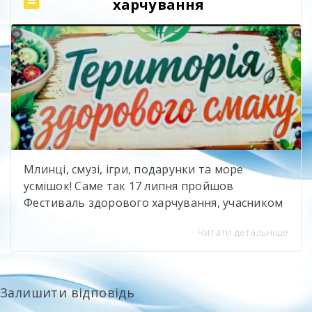
харчування
[…]
Млинці, смузі, ігри, подарунки та море
усмішок! Саме так 17 липня пройшов
Фестиваль здорового харчування, учасником
якого стали і ми — ДПТНЗ “Білоцерківське
Читати детальніше
вище професійне училище будівництва та
сервісу”. На нашій локації було гамірно,
смачно й весело! Черга біля майстер-класів
майже не зникала, а дехто навіть повертався
Залишити відповідь
до нас ще раз. І це, мабуть, найкраща […]