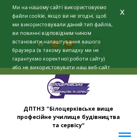
Skip
Україна, 09100, м. Біла Церква
Ми на нашому сайті використовуємо
x
to
вул. Волонтерська, 33/35
файли cookie, якщо ви не згодні, щоб
content
ми використовували даний тип файлів,
+38 (04563) 4-06-29
ви повинні відповідним чином
+38 (098) 250 77 17
встановити налаштування вашого
facebook
instagram
youtube
браузера (в такому випадку ми не
гарантуємо коректної роботи сайту)
або не використовувати наш веб-сайт
ДПТНЗ "Білоцерківське вище
професійне училище будівництва
та сервісу"