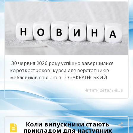
30 червня 2026 року успішно завершилися
короткострокові курси для верстатників-
меблевиків спільно з ГО «УКРАЇНСЬКИЙ
ПРОФЕСІЙНИЙ РОЗВИТОК» та ТОВ
Читати детальніше
«Київський Стандарт». Ця важлива ініціатива
реалізувалася в межах проєкту «Навички для
інклюзивності: практична підготовка та
навчання на робочому місці для активізації
робочої сили України». 15 слухачів успішно
Коли випускники стають
опанували програму за професією
прикладом для наступних