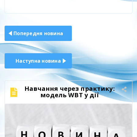
Навігація
Попередня новина
записів
Наступна новина
Навчання через практику:
модель WBT у дії