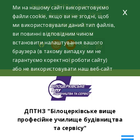
Skip
Україна, 09100, м. Біла Церква
Ми на нашому сайті використовуємо
x
to
вул. Волонтерська, 33/35
файли cookie, якщо ви не згодні, щоб
content
ми використовували даний тип файлів,
+38 (04563) 4-06-29
ви повинні відповідним чином
+38 (098) 250 77 17
встановити налаштування вашого
facebook
instagram
youtube
браузера (в такому випадку ми не
гарантуємо коректної роботи сайту)
або не використовувати наш веб-сайт
ДПТНЗ "Білоцерківське вище
професійне училище будівництва
та сервісу"