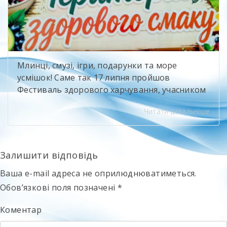
Млинці, смузі, ігри, подарунки та море
усмішок! Саме так 17 липня пройшов
Фестиваль здорового харчування, учасником
якого стали і ми — ДПТНЗ “Білоцерківське
Читати детальніше
вище професійне училище будівництва та
сервісу”. На нашій локації було гамірно,
смачно й весело! Черга біля майстер-класів
майже не зникала, а дехто навіть повертався
Залишити відповідь
до нас ще раз. І це, мабуть, найкраща […]
Ваша e-mail адреса не оприлюднюватиметься.
Обов’язкові поля позначені
*
Коментар