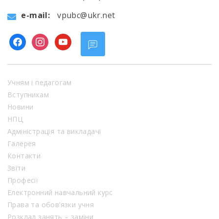
e-mail:
vpubc@ukr.net
facebook
instagram
youtube
Учням і педагогам
Вступникам
Новини
НПЦ
Адміністрація та викладачі
Галерея
Контакти
Звіти
Професії
Електронний навчальний курс
Права та обов’язки учня
Розклад занять – заміни