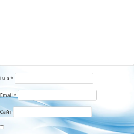
Ім'я
*
Email
*
Сайт