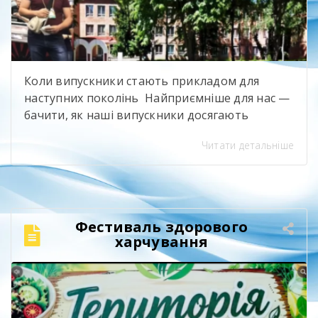
Коли випускники стають прикладом для
наступних поколінь Найприємніше для нас —
бачити, як наші випускники досягають
професійних висот і при цьому не забувають
Читати детальніше
про свій навчальний заклад. Олександр
Іванюк — випускник будівельного напряму,
яким ми щиро пишаємося. Сьогодні він
представляє компанію Sika, бере участь у
професійному саміті «Ліга майстрів» та є
Фестиваль здорового
одним із найсильніших майстрів-плиточників
харчування
[…]