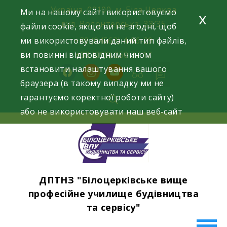
Skip
Україна, 09100, м. Біла Церква
Ми на нашому сайті використовуємо
x
to
вул. Волонтерська, 33/35
файли cookie, якщо ви не згодні, щоб
content
ми використовували даний тип файлів,
+38 (04563) 4-06-29
ви повинні відповідним чином
+38 (098) 250 77 17
встановити налаштування вашого
facebook
instagram
youtube
браузера (в такому випадку ми не
гарантуємо коректної роботи сайту)
або не використовувати наш веб-сайт
ДПТНЗ "Білоцерківське вище
професійне училище будівництва
та сервісу"