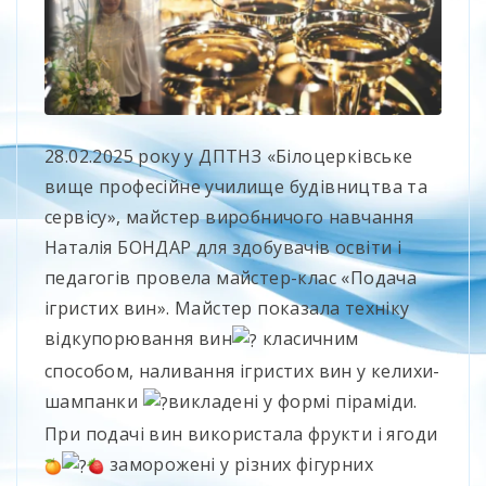
28.02.2025 року у ДПТНЗ «Білоцерківське
вище професійне училище будівництва та
сервісу», майстер виробничого навчання
Наталія БОНДАР для здобувачів освіти і
педагогів провела майстер-клас «Подача
ігристих вин». Майстер показала техніку
відкупорювання вин
класичним
способом, наливання ігристих вин у келихи-
шампанки
викладені у формі піраміди.
При подачі вин використала фрукти і ягоди
заморожені у різних фігурних