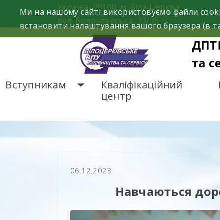
Skip
Україна, 09100, м. Біла Церква
Ми на нашому сайті використовуємо файли cooki
to
вул. Волонтерська, 33/35
встановити налаштування вашого браузера (в та
content
ДПТ
та с
Вступникам
Кваліфікаційний
центр
ГОЛОВНА
НОВИНИ
Н
06.12.2023
Навчаються доро