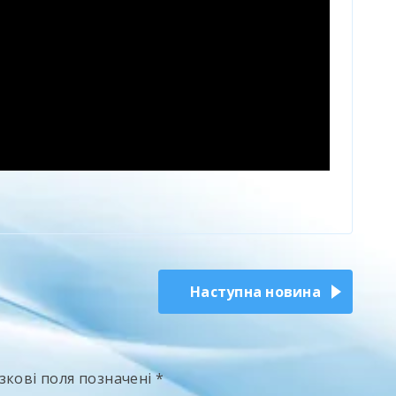
Наступна новина
зкові поля позначені
*