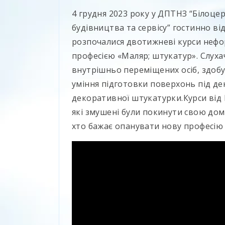
4 грудня 2023 року у ДПТНЗ “Білоц
будівництва та сервісу” гостинно ві
розпочалися двотижневі курси нефор
професією «Маляр; штукатур». Слухач
внутрішньо переміщених осіб, здоб
уміння підготовки поверхонь під д
декоративної штукатурки.Курси від
які змушені були покинути свою дом
хто бажає опанувати нову професію