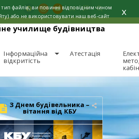
 тип файлів, ви повинні відповідним чином
facebook
instagram
youtube
x
йту) або не використовувати наш веб-сайт
йне училище будівництва
Інформаційна
Атестація
Елек
відкритість
мето
кабі
З Днем будівельника –
вітання від КБУ