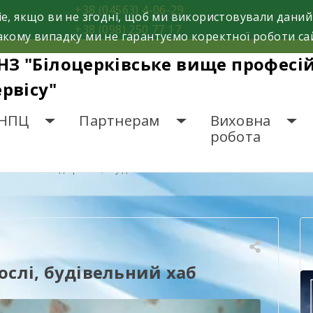
+38 (04563) 4-06-29
e, якщо ви не згодні, щоб ми використовували даний
+38 (098) 250 77 17
кому випадку ми не гарантуємо коректної роботи са
НЗ "Білоцерківське вище професі
ервісу"
НПЦ
Партнерам
Виховна
робота
авчаються дорослі, будівельний хаб
слі, будівельний хаб