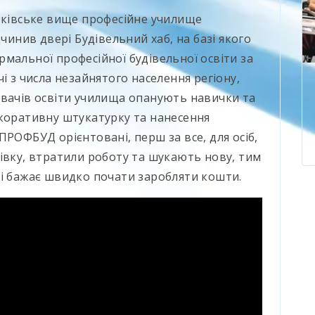
ерківське вище професійне училище
дчинив двері Будівельний хаб, на базі якого
мальної професійної будівельної освіти за
і з числа незайнятого населення регіону,
увачів освіти училища опанують навички та
екоративну штукатурку та нанесення
ПРОФБУД орієнтовані, перш за все, для осіб,
івку, втратили роботу та шукають нову, тим
 і бажає швидко почати заробляти кошти.