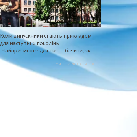
Based Training — […]
Коли випускники стають прикладом
для наступних поколінь
Найприємніше для нас — бачити, як
наші випускники досягають
Читати детальніше
професійних висот і при цьому не
забувають про свій навчальний
заклад. Олександр Іванюк —
випускник будівельного напряму,
яким ми щиро пишаємося. Сьогодні
він представляє компанію Sika, бере
участь у професійному саміті «Ліга
майстрів» та є одним із найсильніших
майстрів-плиточників […]