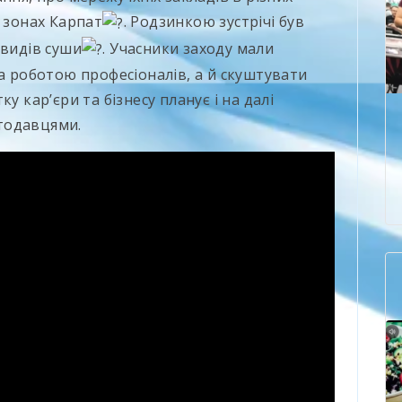
х зонах Карпат
. Родзинкою зустрічі був
видів суши
. Учасники заходу мали
за роботою професіоналів, а й скуштувати
у карʼєри та бізнесу планує і на далі
отодавцями.