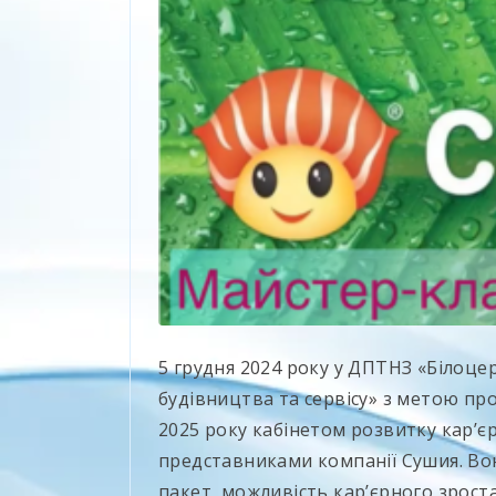
5 грудня 2024 року у ДПТНЗ «Білоц
будівництва та сервісу» з метою пр
2025 року кабінетом розвитку карʼєри
представниками компанії Сушия. Во
пакет, можливість карʼєрного зроста