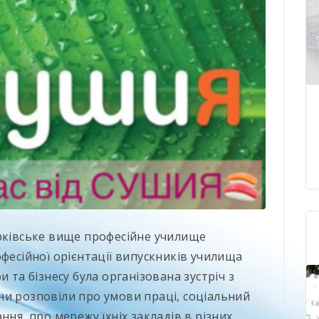
ерківське вище професійне училище
офесійної орієнтації випускників училища
 та бізнесу була організована зустріч з
ни розповіли про умови праці, соціальний
ння, про мережу їхніх закладів в різних