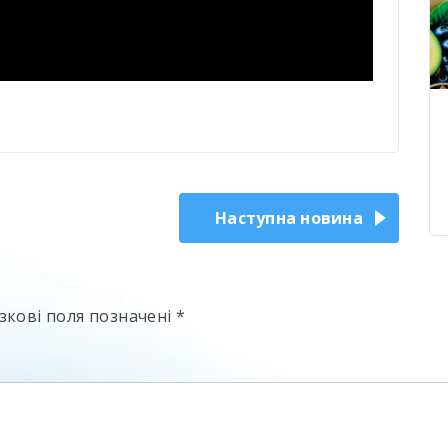
Наступна новина
зкові поля позначені
*