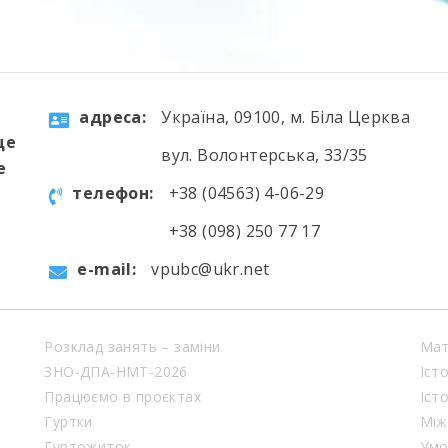
aдресa:
Україна, 09100, м. Біла Церква
ще
вул. Волонтерська, 33/35
е
телефон:
+38 (04563) 4-06-29
+38 (098) 250 77 17
e-mail:
vpubc@ukr.net
Розклад занять – заміни
Мат
ЗНО-ДПА-НМТ-2026
Іст
Працюємо в проєктах
Іст
Гуртки
Між
Гуртожиток
Умо