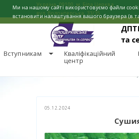
Skip
Україна, 09100, м. Біла Церква
Ми на нашому сайті використовуємо файли cooki
to
вул. Волонтерська, 33/35
встановити налаштування вашого браузера (в та
content
ДПТ
та с
Вступникам
Кваліфікаційний
центр
ГОЛОВНА
НОВИНИ
С
05.12.2024
Сушия