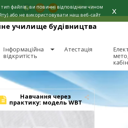
 тип файлів, ви повинні відповідним чином
facebook
instagram
youtube
x
йту) або не використовувати наш веб-сайт
йне училище будівництва
Інформаційна
Атестація
Елек
відкритість
мето
кабі
Навчання через
практику: модель WBT
у дії