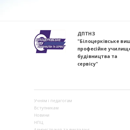
ДПТНЗ
"Білоцерківське ви
професійне училищ
будівництва та
сервісу"
Учням і педагогам
Вступникам
Новини
НПЦ
Адміністрація та викладачі