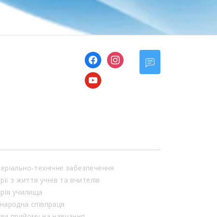
facebook
instagram
youtube
еріально-технічне забезпечення
орії з життя учнів та вчителів
орія училища
народна співпраця
ви прийому на навчання