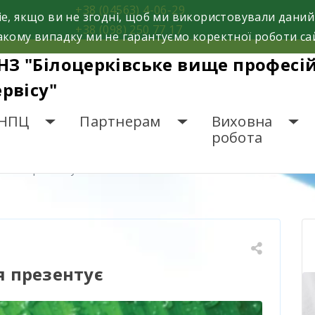
+38 (04563) 4-06-29
e, якщо ви не згодні, щоб ми використовували даний
+38 (098) 250 77 17
кому випадку ми не гарантуємо коректної роботи са
НЗ "Білоцерківське вище професі
ервісу"
НПЦ
Партнерам
Виховна
робота
ушия презентує
 презентує