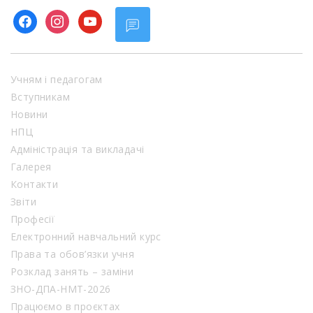
facebook
instagram
youtube
Учням і педагогам
Вступникам
Новини
НПЦ
Адміністрація та викладачі
Галерея
Контакти
Звіти
Професії
Електронний навчальний курс
Права та обов’язки учня
Розклад занять – заміни
ЗНО-ДПА-НМТ-2026
Працюємо в проєктах