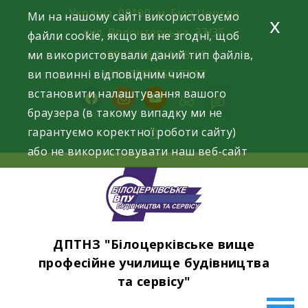
Skip
Україна, 09100, м. Біла Церква
Ми на нашому сайті використовуємо
x
to
вул. Волонтерська, 33/35
файли cookie, якщо ви не згодні, щоб
content
ми використовували даний тип файлів,
+38 (04563) 4-06-29
ви повинні відповідним чином
+38 (098) 250 77 17
встановити налаштування вашого
facebook
instagram
youtube
браузера (в такому випадку ми не
гарантуємо коректної роботи сайту)
або не використовувати наш веб-сайт
ДПТНЗ "Білоцерківське вище
професійне училище будівництва
та сервісу"