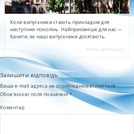
Коли випускники стають прикладом для
наступних поколінь Найприємніше для нас —
бачити, як наші випускники досягають
професійних висот і при цьому не забувають
Читати детальніше
про свій навчальний заклад. Олександр
Іванюк — випускник будівельного напряму,
яким ми щиро пишаємося. Сьогодні він
представляє компанію Sika, бере участь у
Залишити відповідь
професійному саміті «Ліга майстрів» та є
Ваша e-mail адреса не оприлюднюватиметься.
одним із найсильніших майстрів-плиточників
[…]
Обов’язкові поля позначені
*
Коментар