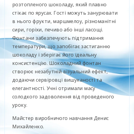
розтопленого шоколаду, який плавно
стікає по ярусах. Гості можуть занурювати
в нього фрукти, маршмелоу, різноманітні
сири, горіхи, печиво або інші ласощі.
Фонтани забезпечують підтримання
температури, що запобігає застиганню
шоколаду і зберігає його ідеальну
консистенцію. Шоколадний фонтан
створює незабутній візуальний ефект,
додаючи сервіровці вишуканості та
елегантності. Учні отримали масу
солодкого задоволення від проведеного
уроку.
Майстер виробничого навчання Денис
Михайленко.