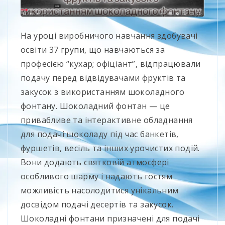
На уроці виробничого навчання здобувачі
освіти 37 групи, що навчаються за
професією “кухар; офіціант”, відпрацювали
подачу перед відвідувачами фруктів та
закусок з використанням шоколадного
фонтану. Шоколадний фонтан — це
привабливе та інтерактивне обладнання
для подачі шоколаду під час банкетів,
фуршетів, весіль та інших урочистих подій.
Вони додають святковій атмосфері
особливого шарму і надають гостям
можливість насолодитися унікальним
досвідом подачі десертів та закусок.
Шоколадні фонтани призначені для подачі