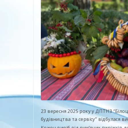
23 вересня 2025 року у ДПТНЗ “Біл
будівництва та сервісу” відбулася в
Кожен виріб від румʼяних пирі
жків д