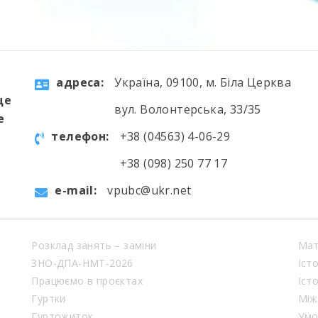
aдресa:
Україна, 09100, м. Біла Церква
ще
вул. Волонтерська, 33/35
е
телефон:
+38 (04563) 4-06-29
+38 (098) 250 77 17
e-mail:
vpubc@ukr.net
Розклад занять – заміни
Мат
ЗНО-ДПА-НМТ-2026
Іст
Працюємо в проєктах
Іст
Гуртки
Між
Гуртожиток
Умо