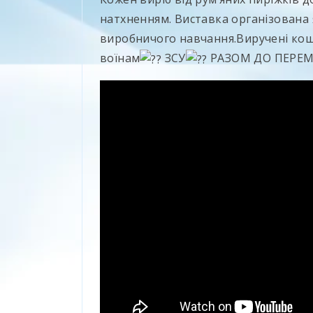
натхненням. Виставка організована 
виробничого навчання.Виручені кош
воїнам
ЗСУ
РАЗОМ ДО ПЕРЕ