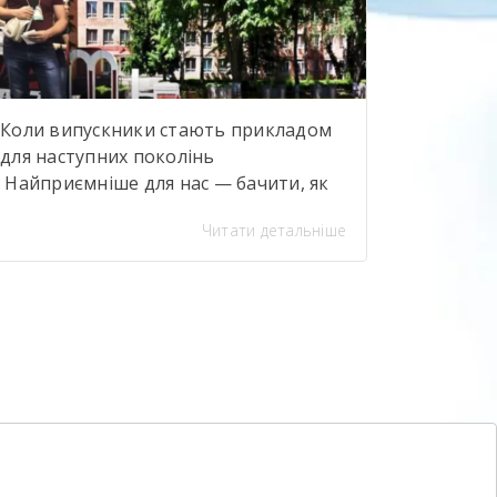
Based Training — […]
Коли випускники стають прикладом
для наступних поколінь
Найприємніше для нас — бачити, як
наші випускники досягають
Читати детальніше
професійних висот і при цьому не
забувають про свій навчальний
заклад. Олександр Іванюк —
випускник будівельного напряму,
яким ми щиро пишаємося. Сьогодні
він представляє компанію Sika, бере
участь у професійному саміті «Ліга
майстрів» та є одним із найсильніших
майстрів-плиточників […]