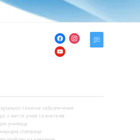
facebook
instagram
youtube
еріально-технічне забезпечення
орії з життя учнів та вчителів
орія училища
народна співпраця
ви прийому на навчання