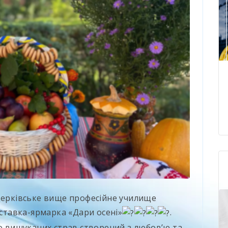
оцерківське вище професійне училище
иставка-ярмарка «Дари осені»
.
о вишуканих страв створений з любовʼю та