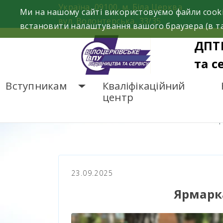
Skip
Україна, 09100, м. Біла Церква
Ми на нашому сайті використовуємо файли cooki
to
вул. Волонтерська, 33/35
встановити налаштування вашого браузера (в та
content
ДПТ
та с
Вступникам
Кваліфікаційний
центр
ГОЛОВНА
НОВИНИ
Я
23.09.2025
Ярмарка