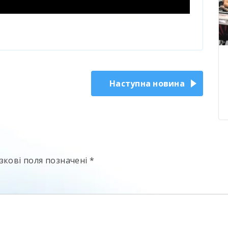
Наступна новина
зкові поля позначені
*