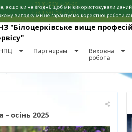
+38 (04563) 4-06-29
e, якщо ви не згодні, щоб ми використовували даний
+38 (098) 250 77 17
кому випадку ми не гарантуємо коректної роботи са
НЗ "Білоцерківське вище професі
ервісу"
НПЦ
Партнерам
Виховна
робота
рмарка – осінь 2025
 – осінь 2025