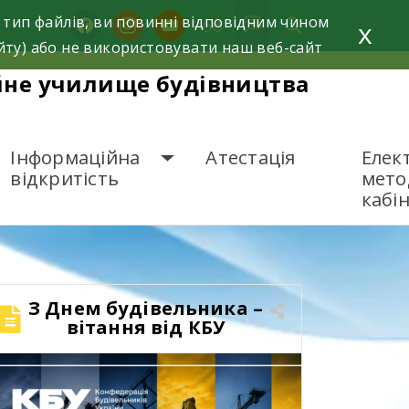
 тип файлів, ви повинні відповідним чином
facebook
instagram
youtube
x
йту) або не використовувати наш веб-сайт
йне училище будівництва
Інформаційна
Атестація
Елек
відкритість
мето
кабі
З Днем будівельника –
вітання від КБУ