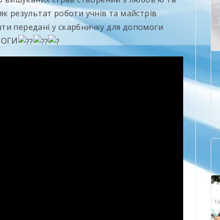
як результат роботи учнів та майстрів
ти передані у скарбничку для допомоги
МОГИ