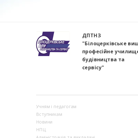
ДПТНЗ
"Білоцерківське ви
професійне училищ
будівництва та
сервісу"
Учням і педагогам
Вступникам
Новини
НПЦ
Адміністрація та викладачі