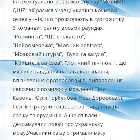
інтелектуально-розважальну гру “МовиМО
QUIZ” зібралися знавці української мови
серед учнів, що проживають в гуртожитку.
3 команди грали у восьми раундах:
“Розминка”, “Що спільного”,
“Нейромережа”, “Мовний ревізор”,
“Мозковий штурм”, “Було та загуло”,
“Криштелава сова”, “Логічний пін-понг”, що
містили завдання на загальні знання,
впізнавання фразеологізмів, виправлення
лексичних помилок у мовленні Тіни
Кароль, Юрія Горбунова, Наді Дорофєєвої,
Сергія Притули тощо, цікаві завдання на
логіку та ерудицію. А ще співали і
декламували поезії про українську
мову.Учасники квізу отримали масу