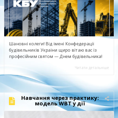
Шановні колеги! Від імені Конфедерації
будівельників України щиро вітаю вас із
професійним святом — Днем будівельника!
Цього року це свято є особливо знаковим для
Читати детальніше
всієї нашої професійної спільноти, адже КБУ
відзначає 15-річчя своєї діяльності. Це 15
років спільної праці, взаємної підтримки,
партнерства, розвитку та послідовного
зміцнення будівельної галузі України.
Навчання через практику:
Сьогодні українські будівельники виконують
модель WBT у дії
надзвичайно важливу місію. Попри […]