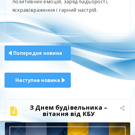
позитивних емоцій, заряд бадьорості,
яскравівраження і гарний настрій.
Навігація
Попередня новина
записів
Наступна новина
З Днем будівельника –
вітання від КБУ