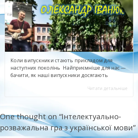
Коли випускники стають прикладом для
наступних поколінь Найприємніше для нас —
бачити, як наші випускники досягають
професійних висот і при цьому не забувають
Читати детальніше
про свій навчальний заклад. Олександр
Іванюк — випускник будівельного напряму,
яким ми щиро пишаємося. Сьогодні він
представляє компанію Sika, бере участь у
One thought on “
Інтелектуально-
професійному саміті «Ліга майстрів» та є
розважальна гра з української мови
”
одним із найсильніших майстрів-плиточників
[…]