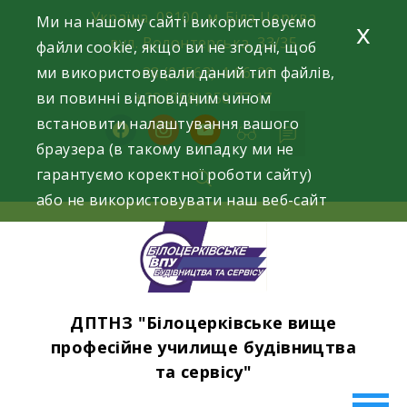
Skip
Україна, 09100, м. Біла Церква
Ми на нашому сайті використовуємо
x
to
вул. Волонтерська, 33/35
файли cookie, якщо ви не згодні, щоб
content
ми використовували даний тип файлів,
+38 (04563) 4-06-29
ви повинні відповідним чином
+38 (098) 250 77 17
встановити налаштування вашого
facebook
instagram
youtube
браузера (в такому випадку ми не
гарантуємо коректної роботи сайту)
або не використовувати наш веб-сайт
ДПТНЗ "Білоцерківське вище
професійне училище будівництва
та сервісу"