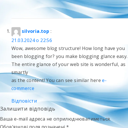
silvoria.top
:
21.03.2024 о 22:56
Wow, awesome blog structure! How long have you
been blogging for? you make blogging glance easy.
The entire glance of your web site is wonderful, as
smartly
as the content! You can see similar here
e-
commerce
Відповісти
Залишити відповідь
Ваша e-mail адреса не оприлюднюватиметься.
Обов’язкові поля позначені
*