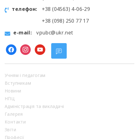
телефон:
+38 (04563) 4-06-29
+38 (098) 250 77 17
e-mail:
vpubc@ukr.net
facebook
instagram
youtube
Учням і педагогам
Вступникам
Новини
НПЦ
Адміністрація та викладачі
Галерея
Контакти
Звіти
Професії